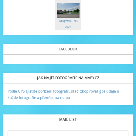
Fotografie - rok
2022
FACEBOOK
JAK NAJÍT FOTOGRAFIE NA MAPY.CZ
Podle GPS zjistíte pořízení fotografií, stačí zkopírovat gps údaje u
každé fotografie a přenést na mapu.
MAIL LIST