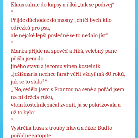
Klaus sáhne do kapsy a říká „tak se podívej“
*
Přijde důchodce do masny, „chtěl bych kilo
odřezků pro psa,
ale nějaké lepší posledně se to nedalo jíst“
*
Mařka přijde na zpověď a říká, velebný pane
přišla jsem do
jiného stavu a je tomu vinen kostelník.
„Ježíšmaria nechce farář věřit vždyť má 80 roků,
jak se to stalo?“
„ No, seděla jsem s Frantou na seně a pořád jsem
na ni držela ruku,
vtom kostelník začal zvonit, já se pokřižovala a
už to bylo“
*
Vystrčila husa z trouby hlavu a říká: Buďto
pořádně zatopíte