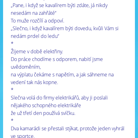
„Pane, i když se kavalírem býti zdáte, já nikdy
nesedám na zahřáté“
To muže rozčílí a odpoví.
„Slečno, i když kavalírem býti dovedu, kvůli Vám si
nedám prdel do ledu“
*
Žijeme v době elektřiny.
Do práce chodíme s odporem, nabití jsme
uvědoměním,
na výplatu čekáme s napětím, a jak sáhneme na
vedení tak nás kopne.
*
Slečna volá do firmy elektrikářů, aby ji poslali
nějakého schopného elektrikáře
že už třetí den používá svíčku.
*
Dva kamarádi se přestali stýkat, protože jeden vyhrál
ve sportce.