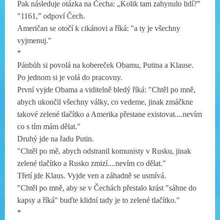
Pak následuje otázka na Čecha: „Kolik tam zahynulo lidí?”
"1161,” odpoví Čech.
Američan se otočí k cikánovi a říká: "a ty je všechny
vyjmenuj."
*
Pánbůh si povolá na kobereček Obamu, Putina a Klause.
Po jednom si je volá do pracovny.
První vyjde Obama a viditelně bledý říká: "Chtěl po mně,
abych ukončil všechny války, co vedeme, jinak zmáčkne
takové zelené tlačítko a Amerika přestane existovat....nevím
co s tím mám dělat."
Druhý jde na řadu Putin.
"Chtěl po mě, abych odstranil komunisty v Rusku, jinak
zelené tlačítko a Rusko zmizí....nevím co dělat."
Třetí jde Klaus. Vyjde ven a záhadně se usmívá.
"Chtěl po mně, aby se v Čechách přestalo krást "sáhne do
kapsy a říká" buďte klidní tady je to zelené tlačítko."
*