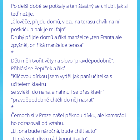
Po delší době se potkaly a ten šťastný se chlubí, jak si
teď nežije.
„Člověče, přijdu domů, vlezu na terasu chvíli na ní
poskáču a pak je mi fajn“
Druhý přijde domů a říká manželce „ten Franta ale
zpyšněl, on říká manželce terasa“
*
Děti měli tvořit věty na slovo “pravděpodobně“.
Přihlásí se Pepíček a říká.
"Klíčovou dírkou jsem vyděl jak paní učitelka s
učitelem klavíru
se svlékli do naha, a nahnuli se přes klavír".
"
pravděpodobně chtěli do něj nasrat“
*
Černoch si v Praze našel pěknou dívku, ale kamarádi
ho odrazovali od vztahu.
„Li, ona bude náročná, bude chtít auto“
„Li má svoji dívku rád koupí ji auto“