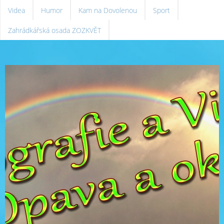
Videa
Humor
Kam na Dovolenou
Sport
Zahrádkářská osada ZOZKVĚT