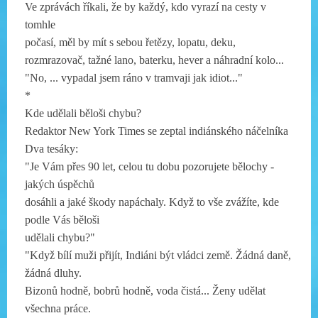
Ve zprávách říkali, že by každý, kdo vyrazí na cesty v
tomhle
počasí, měl by mít s sebou řetězy, lopatu, deku,
rozmrazovač, tažné lano, baterku, hever a náhradní kolo...
"
No, ... vypadal jsem ráno v tramvaji jak idiot..."
*
Kde udělali běloši chybu?
Redaktor New York Times se zeptal indiánského náčelníka
Dva tesáky:
"Je Vám přes 90 let, celou tu dobu pozorujete bělochy -
jakých úspěchů
dosáhli a jaké škody napáchaly. Když to vše zvážíte, kde
podle Vás běloši
udělali chybu?"
"Když bílí muži přijít, Indiáni být vládci země. Žádná daně,
žádná dluhy.
Bizonů hodně, bobrů hodně, voda čistá... Ženy udělat
všechna práce.