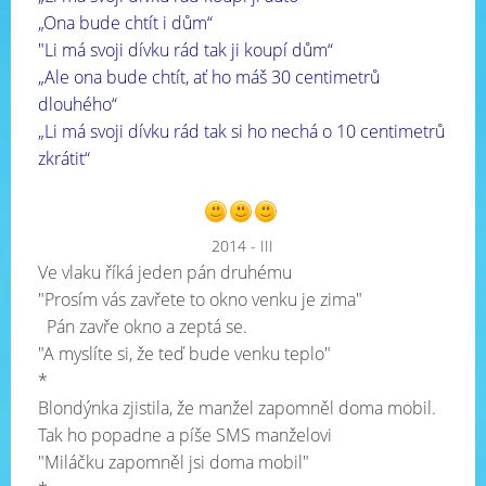
„Ona bude chtít i dům“
"Li má svoji dívku rád tak ji koupí dům“
„Ale ona bude chtít, ať ho máš 30 centimetrů
dlouhého“
„Li má svoji dívku rád tak si ho nechá o 10 centimetrů
zkrátit“
2014 - III
Ve vlaku říká jeden pán druhému
"Prosím vás zavřete to okno venku je zima"
Pán zavře okno a zeptá se.
"A myslíte si, že teď bude venku teplo"
*
Blondýnka zjistila, že manžel zapomněl doma mobil.
Tak ho popadne a píše SMS manželovi
"Miláčku zapomněl jsi doma mobil"