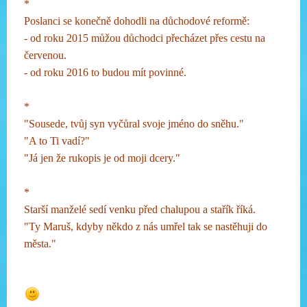
*
Poslanci se konečně dohodli na důchodové reformě:
- od roku 2015 můžou důchodci přecházet přes cestu na
červenou.
- od roku 2016 to budou mít povinné.
*
"Sousede, tvůj syn vyčůral svoje jméno do sněhu."
"A to Ti vadí?"
"Já jen že rukopis je od moji dcery."
*
Starší manželé sedí venku před chalupou a stařík říká.
"Ty Maruš, kdyby někdo z nás umřel tak se nastěhuji do
města."