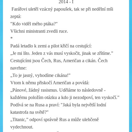
2014 - I
Farářovi uletěl vzácný papoušek, tak se při nedělní mši
zeptá:
"Kdo viděl mého ptáka?"
Všichni ministranti zvedli ruce.
*
Padá letadlo k zemi a pilot křičí na cestující:
„Je mi líto. Jeden z vás musí vyskočit, jinak se zřítíme.”
Cestujícími jsou Čech, Rus, Američan a cikán. Čech
navrhne:
„To je jasný, vyhodíme cikána!”
Vtom k němu přiskočí Američan a povídá:
„Pánové, žádný rasismus. Uděláme to následovně -
každému položím otázku a kdo ji nezodpoví, ten vyskočí.”
Podívá se na Rusa a praví: "Jaká byla největší lodní
katastrofa na světě?"
„Titanic,” odpoví správně Rus a může ulehčeně
vydechnout.