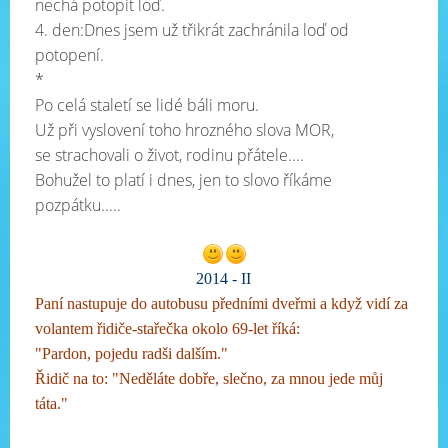
nechá potopit loď.
4. den:Dnes jsem už třikrát zachránila loď od
potopení.
*
Po celá staletí se lidé báli moru.
Už při vyslovení toho hrozného slova MOR,
se strachovali o život, rodinu přátele....
Bohužel to platí i dnes, jen to slovo říkáme
pozpátku.....
2014 - II
Paní nastupuje
do autobusu předními dveřmi a když vidí za
volantem řidiče-stařečka okolo 69-let říká:
"Pardon, pojedu radši dalším."
Řidič na to: "Neděláte dobře, slečno, za mnou jede můj
táta."