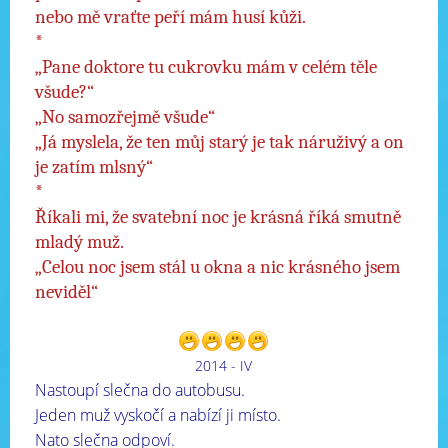
nebo mě vraťte peří mám husí kůži.
*
„Pane doktore tu cukrovku mám v celém těle
všude?“
„No samozřejmě všude“
„Já myslela, že ten můj starý je tak náruživý a on
je zatím mlsný“
*
Říkali mi, že svatební noc je krásná říká smutně
mladý muž.
„Celou noc jsem stál u okna a nic krásného jsem
neviděl“
2014 - IV
Nastoupí slečna do autobusu.
Jeden muž vyskočí a nabízí ji místo.
Nato slečna odpoví.