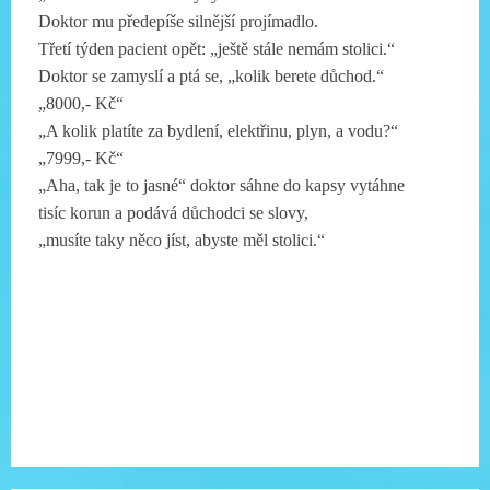
Doktor mu předepíše silnější projímadlo.
Třetí týden pacient opět: „ještě stále nemám stolici.“
Doktor se zamyslí a ptá se, „kolik berete důchod.“
„8000,- Kč“
„A kolik platíte za bydlení, elektřinu, plyn, a vodu?“
„7999,- Kč“
„Aha, tak je to jasné“ doktor sáhne do kapsy vytáhne
tisíc korun a podává důchodci se slovy,
„musíte taky něco jíst, abyste měl stolici.“