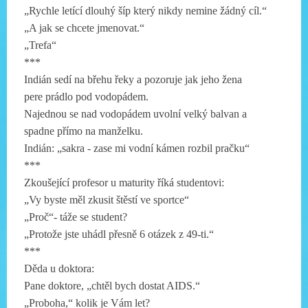
„Rychle letící dlouhý šíp který nikdy nemine žádný cíl.“
„A jak se chcete jmenovat.“
„Trefa“
***
Indián sedí na břehu řeky a pozoruje jak jeho žena
pere prádlo pod vodopádem.
Najednou se nad vodopádem uvolní velký balvan a
spadne přímo na manželku.
Indián: „sakra - zase mi vodní kámen rozbil pračku“
***
Zkoušející profesor u maturity říká studentovi:
„Vy byste měl zkusit štěstí ve sportce“
„Proč“- táže se student?
„Protože jste uhádl přesně 6 otázek z 49-ti.“
***
Děda u doktora:
Pane doktore, „chtěl bych dostat AIDS.“
„Proboha,“ kolik je Vám let?