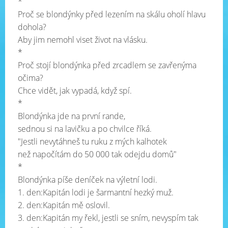
*
Proč se blondýnky před lezením na skálu oholí hlavu
dohola?
Aby jim nemohl viset život na vlásku.
*
Proč stojí blondýnka před zrcadlem se zavřenýma
očima?
Chce vidět, jak vypadá, když spí.
*
Blondýnka jde na první rande,
sednou si na lavičku a po chvilce říká.
"Jestli nevytáhneš tu ruku z mých kalhotek
než napočítám do 50 000 tak odejdu domů"
*
Blondýnka píše deníček na výletní lodi.
1. den:Kapitán lodi je šarmantní hezký muž.
2. den:Kapitán mě oslovil.
3. den:Kapitán my řekl, jestli se sním, nevyspím tak