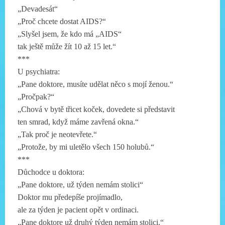
„Devadesát“
„Proč chcete dostat AIDS?“
„Slyšel jsem, že kdo má „AIDS“
tak ještě může žít 10 až 15 let.“
***
U psychiatra:
„Pane doktore, musíte udělat něco s mojí ženou.“
„Pročpak?“
„Chová v bytě třicet koček, dovedete si představit
ten smrad, když máme zavřená okna.“
„Tak proč je neotevřete.“
„Protože, by mi uletělo všech 150 holubů.“
***
Důchodce u doktora:
„Pane doktore, už týden nemám stolici“
Doktor mu předepíše projímadlo,
ale za týden je pacient opět v ordinaci.
„Pane doktore už druhý týden nemám stolici.“