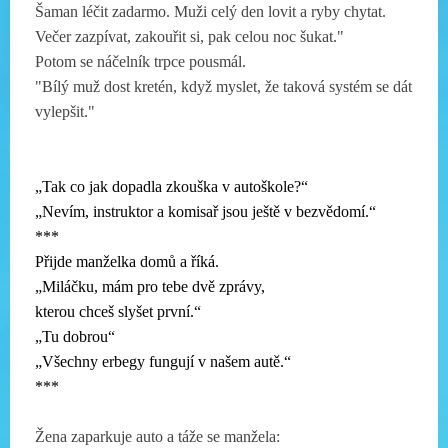
Šaman léčit zadarmo. Muži celý den lovit a ryby chytat.
Večer zazpívat, zakouřit si, pak celou noc šukat."
Potom se náčelník trpce pousmál.
"Bílý muž dost kretén, když myslet, že taková systém se dát
vylepšit."
„Tak co jak dopadla zkouška v autoškole?“
„Nevím, instruktor a komisař jsou ještě v bezvědomí.“
***
Přijde manželka domů a říká.
„Miláčku, mám pro tebe dvě zprávy,
kterou chceš slyšet první.“
„Tu dobrou“
„Všechny erbegy fungují v našem autě.“
***
Žena zaparkuje auto a táže se manžela: