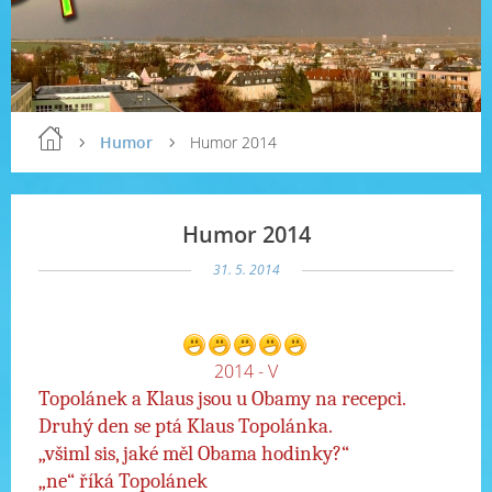
Humor
Humor 2014
Humor 2014
31. 5. 2014
201
4 - V
Topolánek a Klaus jsou u Obamy na recepci.
Druhý den se ptá Klaus Topolánka.
„všiml sis, jaké měl Obama hodinky?“
„ne“ říká Topolánek