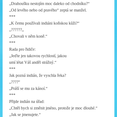
„Drahoušku nestojím moc daleko od chodníku?“
„Od levého nebo od pravého“ zeptá se manžel.
***
„K čemu používali indiáni koňskou kůži?“
„??????„
„Chovali v něm koně.“
***
Rada pro řidiče:
„Jeďte jen takovou rychlostí, jakou
umí létat Váš anděl strážný.“
***
Jak pozná indián, že vyschla řeka?
„????“
„Práší se mu za kánoí.“
***
Přijde indián na úřad:
„Chtěl bych si změnit jméno, protože je moc dlouhé.“
„Jak se jmenujete.“