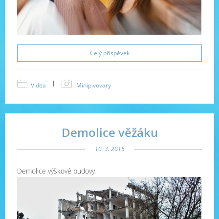
Celý příspěvek
|
Videa
Minipivovary
Demolice věžáku
10. 3. 2015
Demolice výškové budovy.