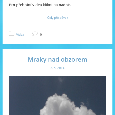
Pro přehrání videa klikni na nadpis.
Celý příspěvek
|
Videa
0
Mraky nad obzorem
6. 5. 2014