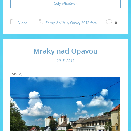
Celý příspěvek
|
|
Videa
Zamykání řeky Opavy 2013 foto
0
Mraky nad Opavou
29. 5. 2013
Mraky