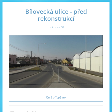
Bílovecká ulice - před
rekonstrukcí
2. 12. 2014
Celý příspěvek