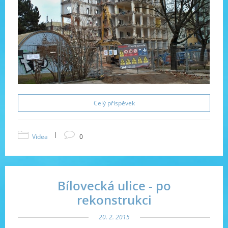
Celý příspěvek
|
Videa
0
Bílovecká ulice - po
rekonstrukci
20. 2. 2015