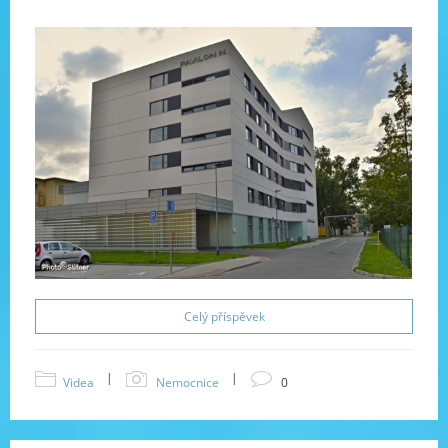
Celý příspěvek
|
|
Videa
Nemocnice
0