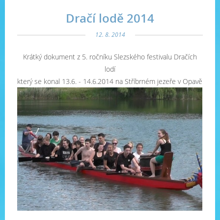
Dračí lodě 2014
12. 8. 2014
Krátký dokument z 5. ročníku Slezského festivalu Dračích
lodí
který se konal 13.6. - 14.6.2014 na Stříbrném jezeře v Opavě