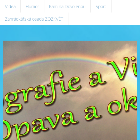
Videa
Humor
Kam na Dovolenou
Sport
Zahrádkářská osada ZOZKVĚT