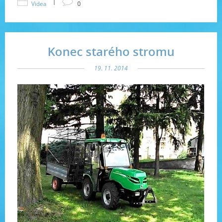
|
Videa
0
Konec starého stromu
19. 11. 2014