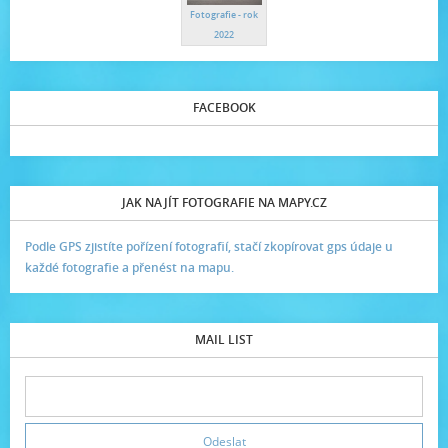
Fotografie - rok
2022
FACEBOOK
JAK NAJÍT FOTOGRAFIE NA MAPY.CZ
Podle GPS zjistíte pořízení fotografií, stačí zkopírovat gps údaje u
každé fotografie a přenést na mapu.
MAIL LIST