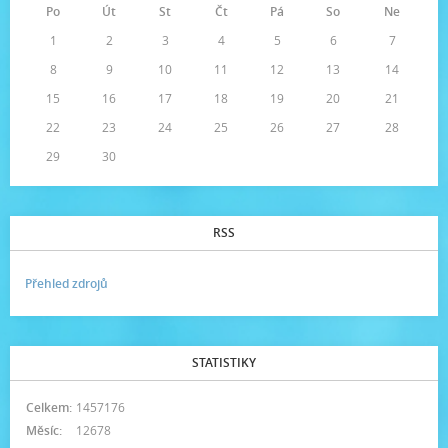
Po
Út
St
Čt
Pá
So
Ne
1
2
3
4
5
6
7
8
9
10
11
12
13
14
15
16
17
18
19
20
21
22
23
24
25
26
27
28
29
30
RSS
Přehled zdrojů
STATISTIKY
Celkem:
1457176
Měsíc:
12678