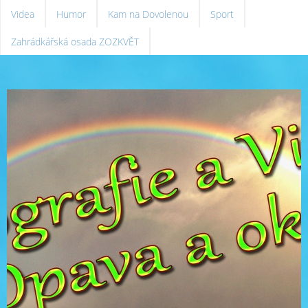
Videa
Humor
Kam na Dovolenou
Sport
Zahrádkářská osada ZOZKVĚT