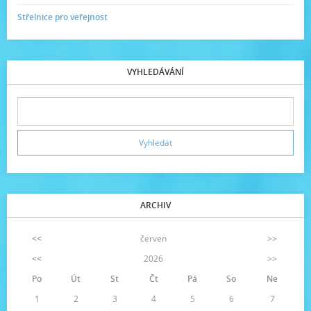
Střelnice pro veřejnost
VYHLEDÁVÁNÍ
ARCHIV
<<
červen
>>
<<
2026
>>
Po
Út
St
Čt
Pá
So
Ne
1
2
3
4
5
6
7