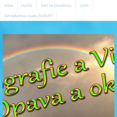
Videa
Humor
Kam na Dovolenou
Sport
Zahrádkářská osada ZOZKVĚT