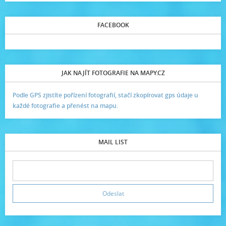
FACEBOOK
JAK NAJÍT FOTOGRAFIE NA MAPY.CZ
Podle GPS zjistíte pořízení fotografií, stačí zkopírovat gps údaje u
každé fotografie a přenést na mapu.
MAIL LIST