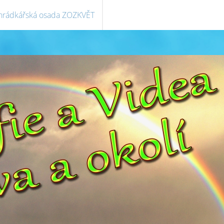
hrádkářská osada ZOZKVĚT