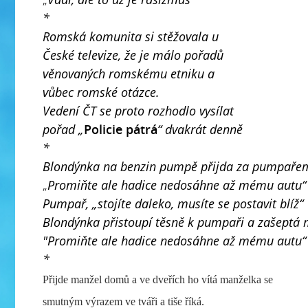
*
Romská komunita si stěžovala u
České televize, že je málo pořadů
věnovaných romskému etniku a
vůbec romské otázce.
Vedení ČT se proto rozhodlo vysílat
pořad „
Policie pátrá
“ dvakrát denně
*
Blondýnka na benzin pumpě přijda za pumpařem
„
Promiňte ale hadice nedosáhne až mému autu“
Pumpař, „stojíte daleko, musíte se postavit blíž“
Blondýnka přistoupí těsně k pumpaři a zašeptá 
"Promiňte ale hadice nedosáhne až mému autu“
*
Přijde manžel domů a ve dveřích ho vítá manželka se
smutným výrazem ve tváři a tiše říká.