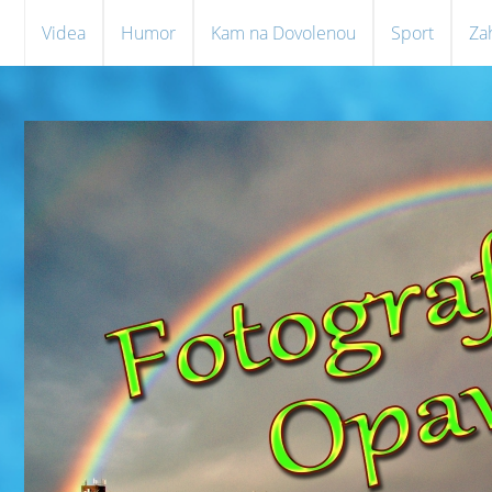
Videa
Humor
Kam na Dovolenou
Sport
Za