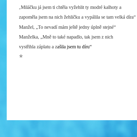
„
Miláčku já jsem ti chtěla vyžehlit ty modré kalhoty a
zapoměla
jsem na nich žehličku a vypálila se tam velká díra“
Manžel, „To nevadí mám ještě jedny úplně stejné“
Manželka, „Mně to také napadlo, tak jsem z nich
vystřihla záplatu a z
ašila jsem tu díru“
*