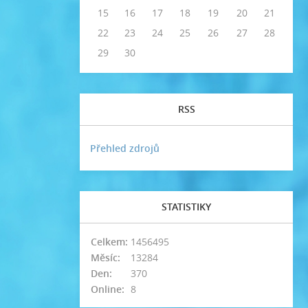
15
16
17
18
19
20
21
22
23
24
25
26
27
28
29
30
RSS
Přehled zdrojů
STATISTIKY
Celkem:
1456495
Měsíc:
13284
Den:
370
Online:
8