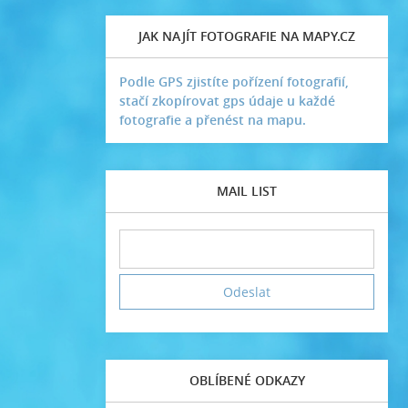
JAK NAJÍT FOTOGRAFIE NA MAPY.CZ
Podle GPS zjistíte pořízení fotografií,
stačí zkopírovat gps údaje u každé
fotografie a přenést na mapu.
MAIL LIST
OBLÍBENÉ ODKAZY