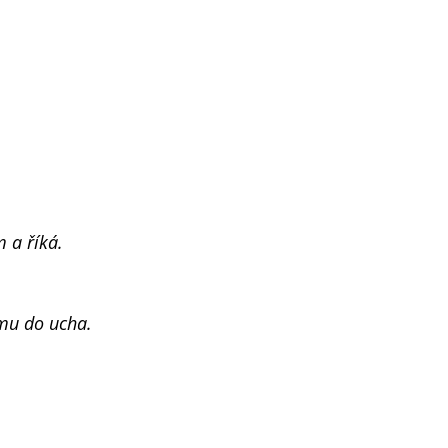
 a říká.
mu do ucha.