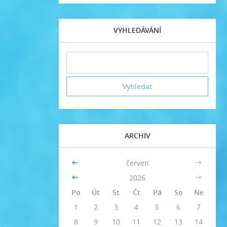
VYHLEDÁVÁNÍ
ARCHIV
<<
červen
>>
<<
2026
>>
Po
Út
St
Čt
Pá
So
Ne
1
2
3
4
5
6
7
8
9
10
11
12
13
14