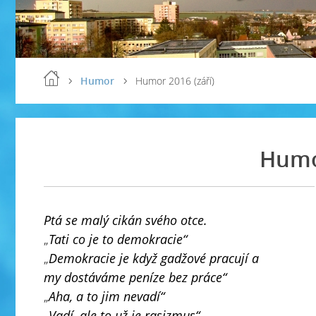
Humor
Humor 2016 (září)
Humor
Ptá se malý cikán svého otce.
„
Tati co je to demokracie“
„
Demokracie je když gadžové pracují a
my dostáváme peníze bez práce“
„
Aha, a to jim nevadí“
„
Vadí, ale to už je rasizmus“