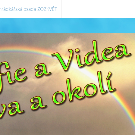
hrádkářská osada ZOZKVĚT