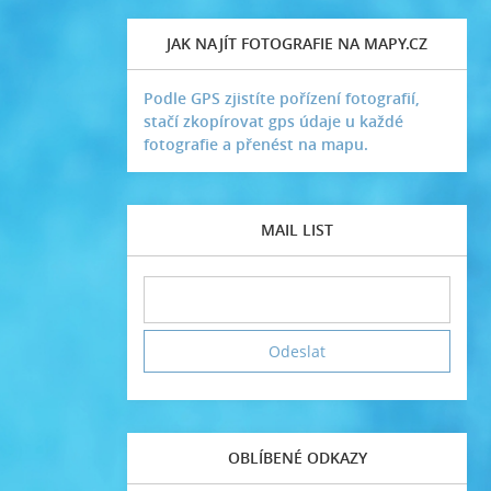
JAK NAJÍT FOTOGRAFIE NA MAPY.CZ
Podle GPS zjistíte pořízení fotografií,
stačí zkopírovat gps údaje u každé
fotografie a přenést na mapu.
MAIL LIST
OBLÍBENÉ ODKAZY