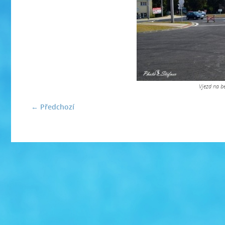
Vjezd na b
← Předchozí