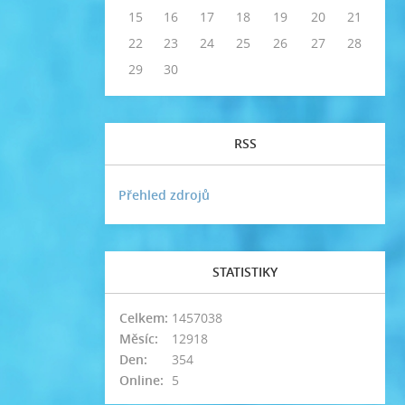
15
16
17
18
19
20
21
22
23
24
25
26
27
28
29
30
RSS
Přehled zdrojů
STATISTIKY
Celkem:
1457038
Měsíc:
12918
Den:
354
Online:
5