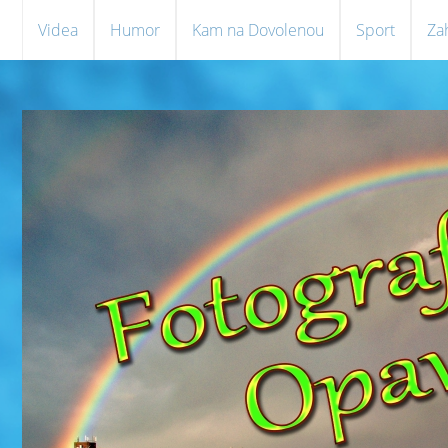
Videa
Humor
Kam na Dovolenou
Sport
Za