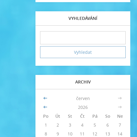
VYHLEDÁVÁNÍ
ARCHIV
<<
červen
>>
<<
2026
>>
Po
Út
St
Čt
Pá
So
Ne
1
2
3
4
5
6
7
8
9
10
11
12
13
14