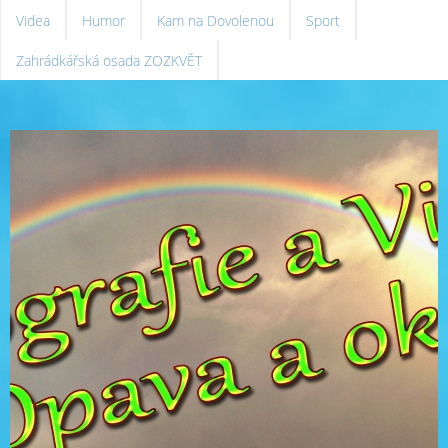
Videa
Humor
Kam na Dovolenou
Sport
Zahrádkářská osada ZOZKVĚT