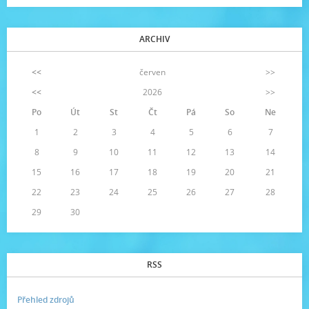
ARCHIV
<<
červen
>>
<<
2026
>>
Po
Út
St
Čt
Pá
So
Ne
1
2
3
4
5
6
7
8
9
10
11
12
13
14
15
16
17
18
19
20
21
22
23
24
25
26
27
28
29
30
RSS
Přehled zdrojů