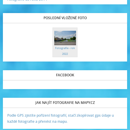
POSLEDNÍ VLOŽENÉ FOTO
Fotografie - rok
2022
FACEBOOK
JAK NAJÍT FOTOGRAFIE NA MAPY.CZ
Podle GPS zjistíte pořízení fotografií, stačí zkopírovat gps údaje u
každé fotografie a přenést na mapu.