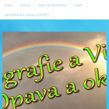
Videa
Humor
Kam na Dovolenou
Sport
Zahrádkářská osada ZOZKVĚT