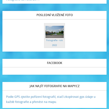
POSLEDNÍ VLOŽENÉ FOTO
Fotografie - rok
2022
FACEBOOK
JAK NAJÍT FOTOGRAFIE NA MAPY.CZ
Podle GPS zjistíte pořízení fotografií, stačí zkopírovat gps údaje u
každé fotografie a přenést na mapu.