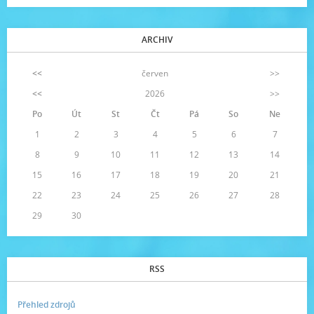
ARCHIV
<<
červen
>>
<<
2026
>>
Po
Út
St
Čt
Pá
So
Ne
1
2
3
4
5
6
7
8
9
10
11
12
13
14
15
16
17
18
19
20
21
22
23
24
25
26
27
28
29
30
RSS
Přehled zdrojů