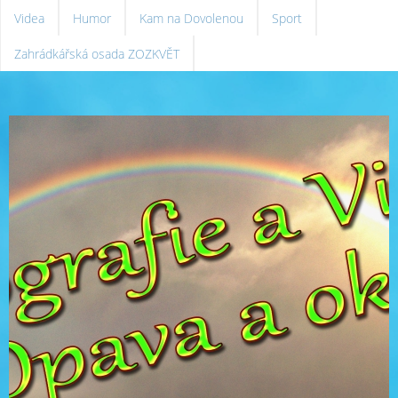
Videa
Humor
Kam na Dovolenou
Sport
Zahrádkářská osada ZOZKVĚT