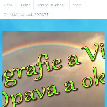
Videa
Humor
Kam na Dovolenou
Sport
Zahrádkářská osada ZOZKVĚT