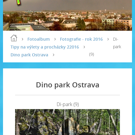
Fotoalbum
Fotografie - rok 2016
Di-
park
Tipy na výlety a procházky 22016
(9)
Dino park Ostrava
Dino park Ostrava
Di-park (9)