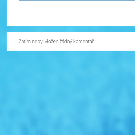
Zatím nebyl vložen žádný komentář