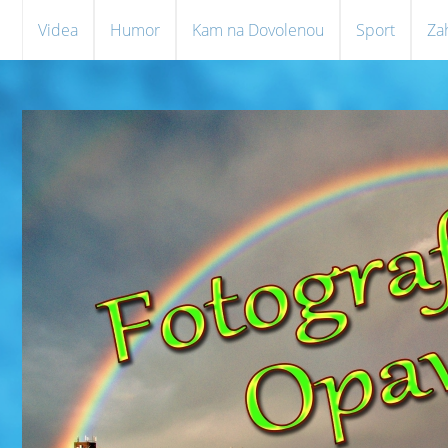
Videa
Humor
Kam na Dovolenou
Sport
Za