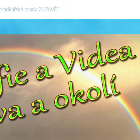
hrádkářská osada ZOZKVĚT