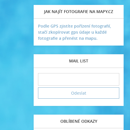
JAK NAJÍT FOTOGRAFIE NA MAPY.CZ
Podle GPS zjistíte pořízení fotografií,
stačí zkopírovat gps údaje u každé
fotografie a přenést na mapu.
MAIL LIST
OBLÍBENÉ ODKAZY