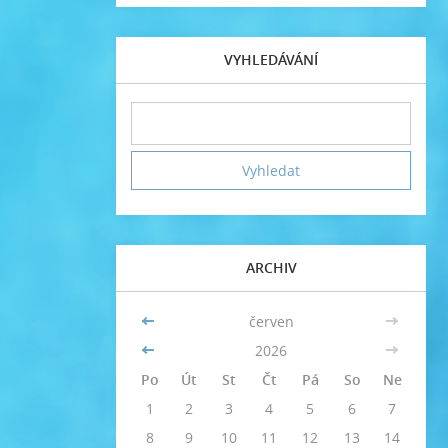
VYHLEDÁVÁNÍ
ARCHIV
<<
červen
>>
<<
2026
>>
Po
Út
St
Čt
Pá
So
Ne
1
2
3
4
5
6
7
8
9
10
11
12
13
14