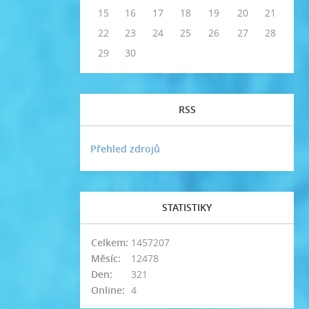
15
16
17
18
19
20
21
22
23
24
25
26
27
28
29
30
RSS
Přehled zdrojů
STATISTIKY
Celkem:
1457207
Měsíc:
12478
Den:
321
Online:
4