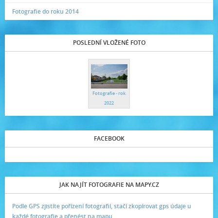
Fotografie do roku 2014
POSLEDNÍ VLOŽENÉ FOTO
Fotografie - rok
2022
FACEBOOK
JAK NAJÍT FOTOGRAFIE NA MAPY.CZ
Podle GPS zjistíte pořízení fotografií, stačí zkopírovat gps údaje u
každé fotografie a přenést na mapu.