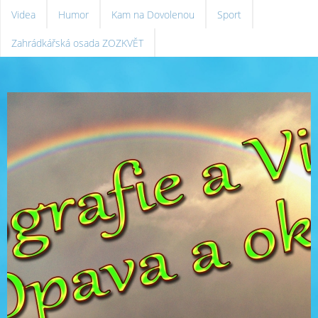
Videa
Humor
Kam na Dovolenou
Sport
Zahrádkářská osada ZOZKVĚT