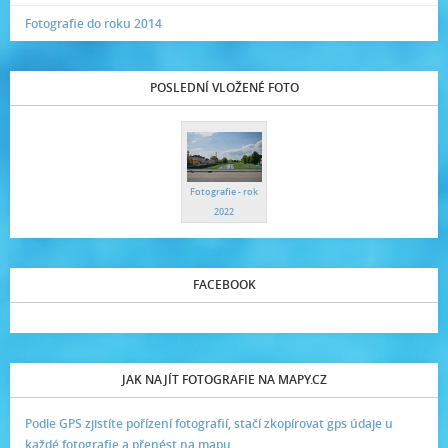
Fotografie do roku 2014
POSLEDNÍ VLOŽENÉ FOTO
Fotografie - rok
2022
FACEBOOK
JAK NAJÍT FOTOGRAFIE NA MAPY.CZ
Podle GPS zjistíte pořízení fotografií, stačí zkopírovat gps údaje u
každé fotografie a přenést na mapu.