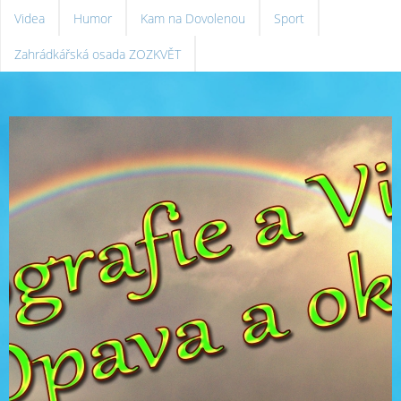
Videa
Humor
Kam na Dovolenou
Sport
Zahrádkářská osada ZOZKVĚT