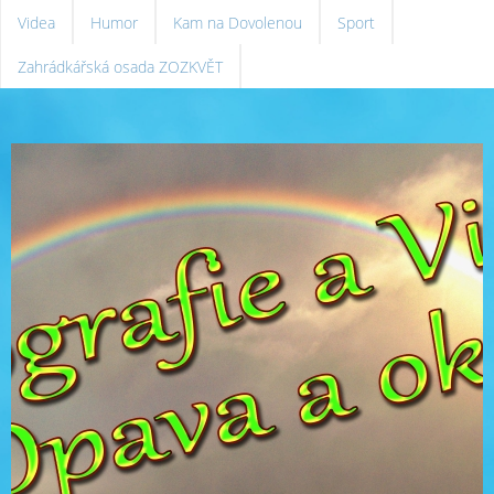
Videa
Humor
Kam na Dovolenou
Sport
Zahrádkářská osada ZOZKVĚT