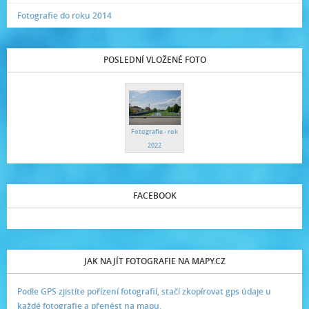
Fotografie do roku 2014
POSLEDNÍ VLOŽENÉ FOTO
Fotografie - rok
2022
FACEBOOK
JAK NAJÍT FOTOGRAFIE NA MAPY.CZ
Podle GPS zjistíte pořízení fotografií, stačí zkopírovat gps údaje u
každé fotografie a přenést na mapu.