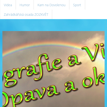
Videa
Humor
Kam na Dovolenou
Sport
Zahrádkářská osada ZOZKVĚT