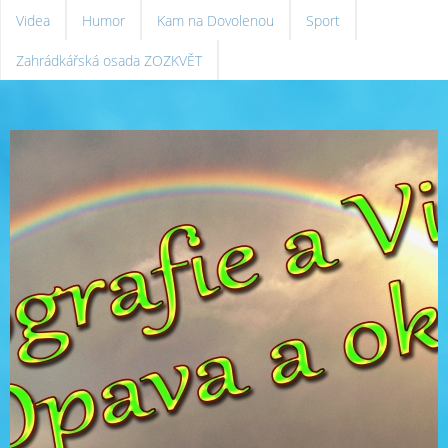
Videa
Humor
Kam na Dovolenou
Sport
Zahrádkářská osada ZOZKVĚT