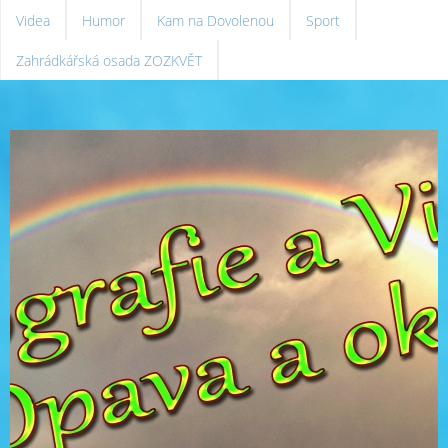
Videa
Humor
Kam na Dovolenou
Sport
Zahrádkářská osada ZOZKVĚT