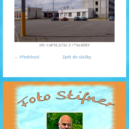
GPS: N 49°55.22732', E 17°54.60883'
← Předchozí
Zpět do složky