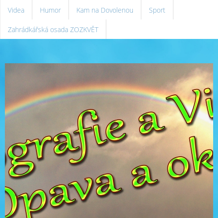
Videa
Humor
Kam na Dovolenou
Sport
Zahrádkářská osada ZOZKVĚT