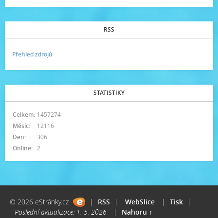
RSS
Přehled zdrojů
STATISTIKY
Celkem:
1457274
Měsíc:
12116
Den:
306
Online:
2
© 2026 eStránky.cz
|
RSS
|
WebSlice
|
Tisk
|
Poslední aktualizace: 1. 5. 2026
|
Nahoru ↑