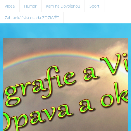
Videa
Humor
Kam na Dovolenou
Sport
Zahrádkářská osada ZOZKVĚT