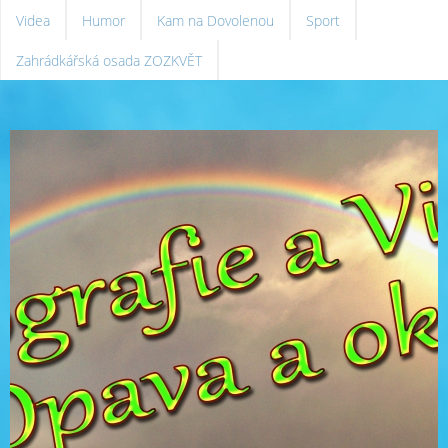
Videa
Humor
Kam na Dovolenou
Sport
Zahrádkářská osada ZOZKVĚT