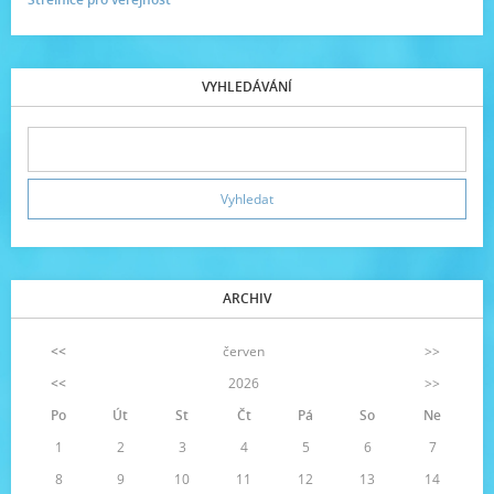
VYHLEDÁVÁNÍ
ARCHIV
<<
červen
>>
<<
2026
>>
Po
Út
St
Čt
Pá
So
Ne
1
2
3
4
5
6
7
8
9
10
11
12
13
14