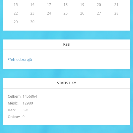
15
16
17
18
19
20
21
22
23
24
25
26
27
28
29
30
RSS
Přehled zdrojů
STATISTIKY
Celkem:
1456864
Měsíc:
12980
Den:
391
Online:
9