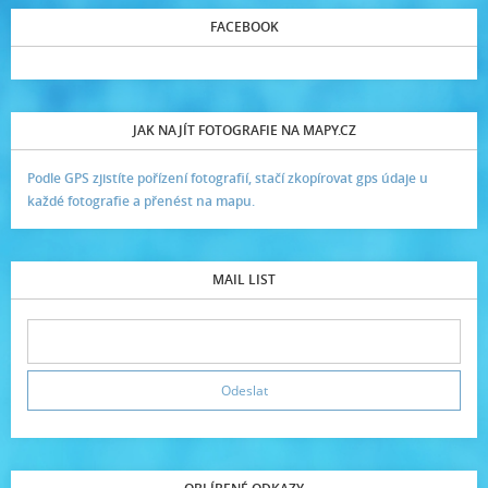
FACEBOOK
JAK NAJÍT FOTOGRAFIE NA MAPY.CZ
Podle GPS zjistíte pořízení fotografií, stačí zkopírovat gps údaje u
každé fotografie a přenést na mapu.
MAIL LIST