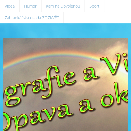
Videa
Humor
Kam na Dovolenou
Sport
Zahrádkářská osada ZOZKVĚT