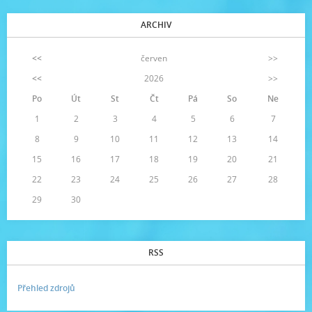
ARCHIV
<<
červen
>>
<<
2026
>>
Po
Út
St
Čt
Pá
So
Ne
1
2
3
4
5
6
7
8
9
10
11
12
13
14
15
16
17
18
19
20
21
22
23
24
25
26
27
28
29
30
RSS
Přehled zdrojů