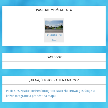
POSLEDNÍ VLOŽENÉ FOTO
Fotografie - rok
2022
FACEBOOK
JAK NAJÍT FOTOGRAFIE NA MAPY.CZ
Podle GPS zjistíte pořízení fotografií, stačí zkopírovat gps údaje u
každé fotografie a přenést na mapu.