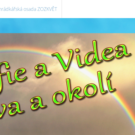
hrádkářská osada ZOZKVĚT