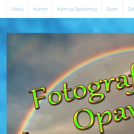
Videa
Humor
Kam na Dovolenou
Sport
Za