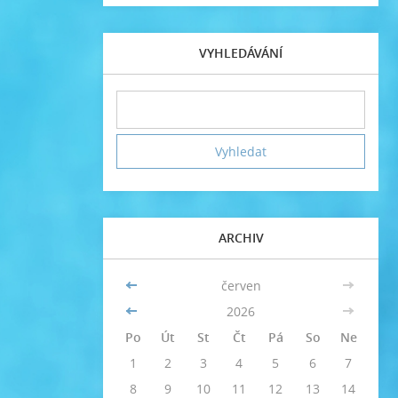
VYHLEDÁVÁNÍ
ARCHIV
<<
červen
>>
<<
2026
>>
Po
Út
St
Čt
Pá
So
Ne
1
2
3
4
5
6
7
8
9
10
11
12
13
14