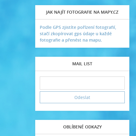
JAK NAJÍT FOTOGRAFIE NA MAPY.CZ
Podle GPS zjistíte pořízení fotografií,
stačí zkopírovat gps údaje u každé
fotografie a přenést na mapu.
MAIL LIST
OBLÍBENÉ ODKAZY