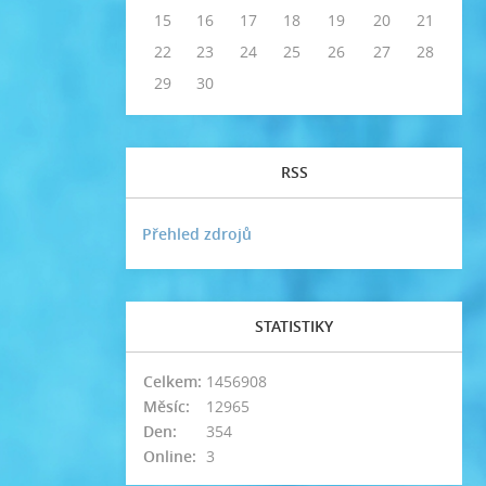
15
16
17
18
19
20
21
22
23
24
25
26
27
28
29
30
RSS
Přehled zdrojů
STATISTIKY
Celkem:
1456908
Měsíc:
12965
Den:
354
Online:
3