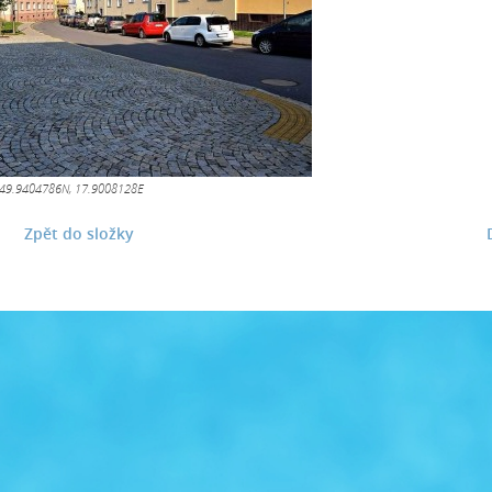
49.9404786N, 17.9008128E
Zpět do složky