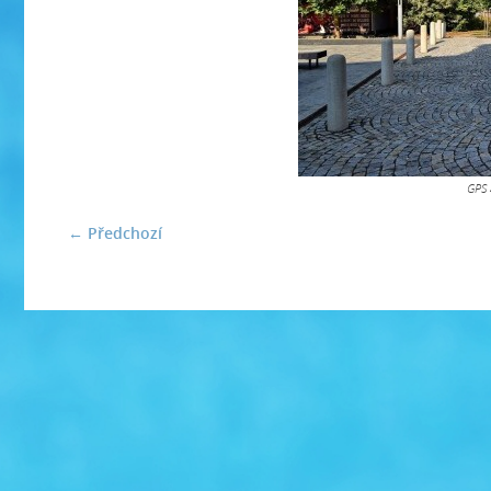
GPS 
← Předchozí