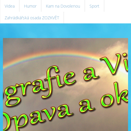
Videa
Humor
Kam na Dovolenou
Sport
Zahrádkářská osada ZOZKVĚT