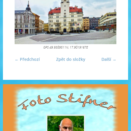
GPS 49.9389511N, 17.9019167E
← Předchozí
Zpět do složky
Další →