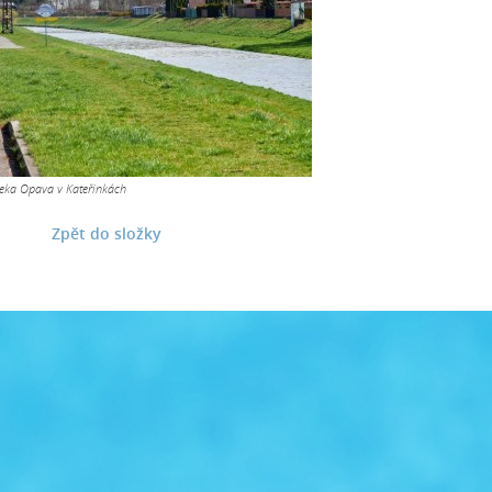
eka Opava v Kateřinkách
Zpět do složky