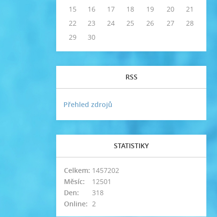
15
16
17
18
19
20
21
22
23
24
25
26
27
28
29
30
RSS
Přehled zdrojů
STATISTIKY
Celkem:
1457202
Měsíc:
12501
Den:
318
Online:
2