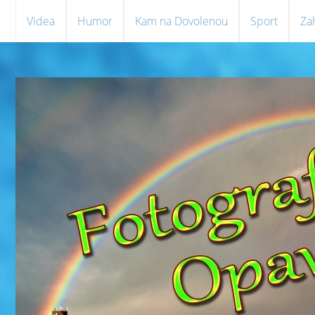
Videa
Humor
Kam na Dovolenou
Sport
Za