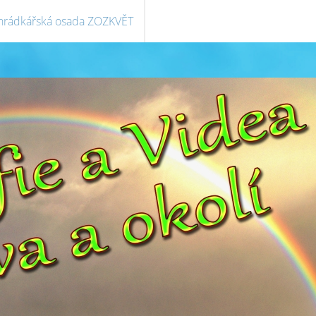
hrádkářská osada ZOZKVĚT