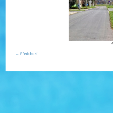
Ř
← Předchozí