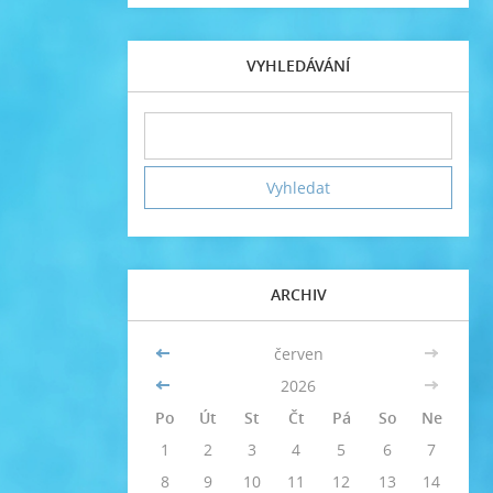
VYHLEDÁVÁNÍ
ARCHIV
<<
červen
>>
<<
2026
>>
Po
Út
St
Čt
Pá
So
Ne
1
2
3
4
5
6
7
8
9
10
11
12
13
14