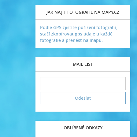
JAK NAJÍT FOTOGRAFIE NA MAPY.CZ
Podle GPS zjistíte pořízení fotografií,
stačí zkopírovat gps údaje u každé
fotografie a přenést na mapu.
MAIL LIST
OBLÍBENÉ ODKAZY