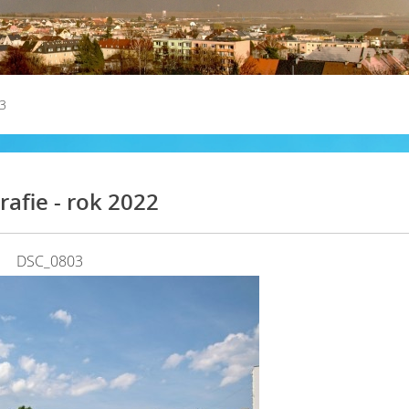
3
rafie - rok 2022
DSC_0803