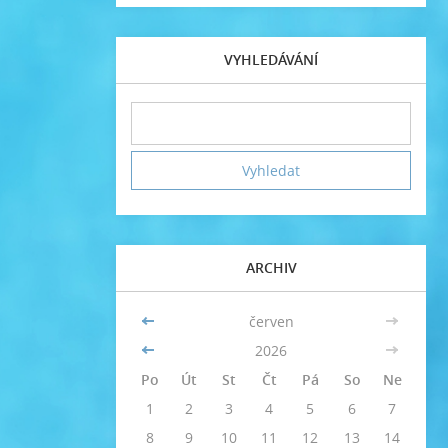
VYHLEDÁVÁNÍ
ARCHIV
<<
červen
>>
<<
2026
>>
Po
Út
St
Čt
Pá
So
Ne
1
2
3
4
5
6
7
8
9
10
11
12
13
14