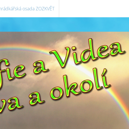
hrádkářská osada ZOZKVĚT