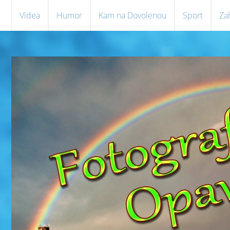
Videa
Humor
Kam na Dovolenou
Sport
Za