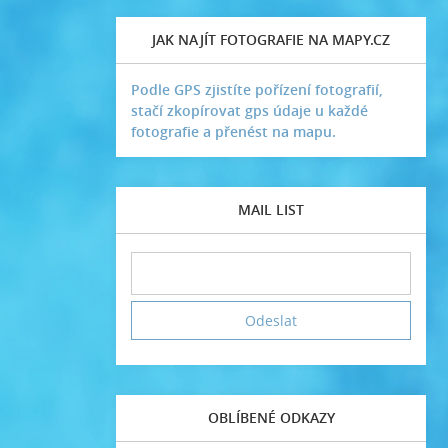
JAK NAJÍT FOTOGRAFIE NA MAPY.CZ
Podle GPS zjistíte pořízení fotografií,
stačí zkopírovat gps údaje u každé
fotografie a přenést na mapu.
MAIL LIST
OBLÍBENÉ ODKAZY