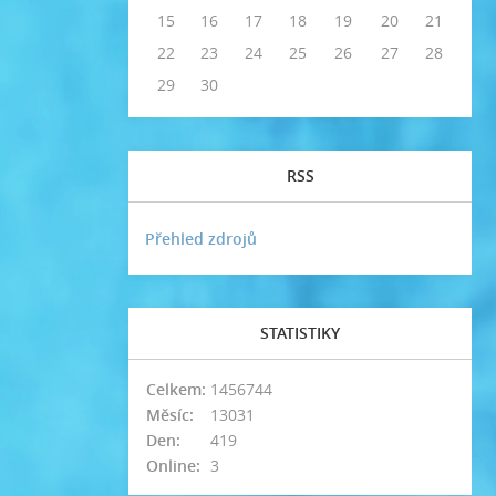
15
16
17
18
19
20
21
22
23
24
25
26
27
28
29
30
RSS
Přehled zdrojů
STATISTIKY
Celkem:
1456744
Měsíc:
13031
Den:
419
Online:
3