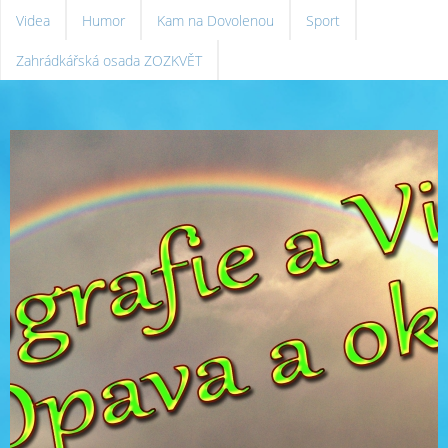
Videa
Humor
Kam na Dovolenou
Sport
Zahrádkářská osada ZOZKVĚT