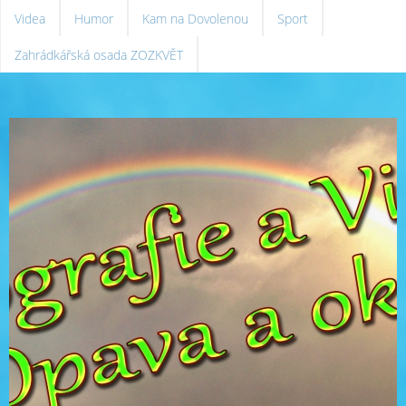
Videa
Humor
Kam na Dovolenou
Sport
Zahrádkářská osada ZOZKVĚT