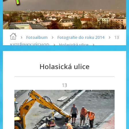
Fotoalbum
Fotografie do roku 2014
13
KATEŘINKY VÝCHOD
Holasická ulice
Holasická ulice
13