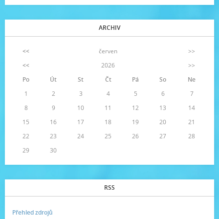
ARCHIV
<<
červen
>>
<<
2026
>>
Po
Út
St
Čt
Pá
So
Ne
1
2
3
4
5
6
7
8
9
10
11
12
13
14
15
16
17
18
19
20
21
22
23
24
25
26
27
28
29
30
RSS
Přehled zdrojů