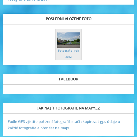
POSLEDNÍ VLOŽENÉ FOTO
Fotografie - rok
2022
FACEBOOK
JAK NAJÍT FOTOGRAFIE NA MAPY.CZ
Podle GPS zjistíte pořízení fotografií, stačí zkopírovat gps údaje u
každé fotografie a přenést na mapu.