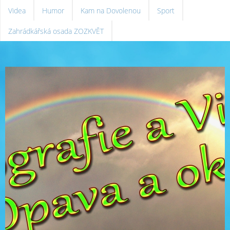
Videa
Humor
Kam na Dovolenou
Sport
Zahrádkářská osada ZOZKVĚT