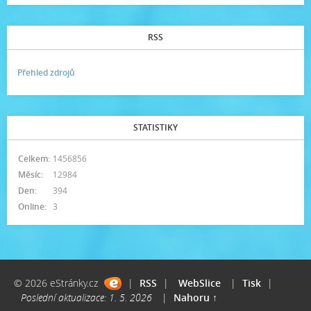
RSS
Přehled zdrojů
STATISTIKY
Celkem:
1456856
Měsíc:
12984
Den:
394
Online:
3
© 2026 eStránky.cz
|
RSS
|
WebSlice
|
Tisk
|
Poslední aktualizace: 1. 5. 2026
|
Nahoru ↑