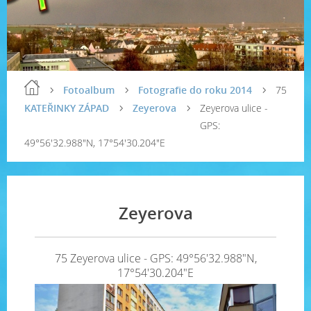
Fotoalbum
Fotografie do roku 2014
75
KATEŘINKY ZÁPAD
Zeyerova
Zeyerova ulice -
GPS:
49°56'32.988"N, 17°54'30.204"E
Zeyerova
75 Zeyerova ulice - GPS: 49°56'32.988"N,
17°54'30.204"E