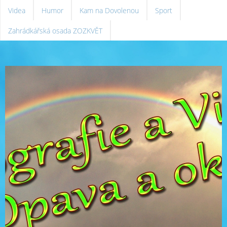
Videa
Humor
Kam na Dovolenou
Sport
Zahrádkářská osada ZOZKVĚT