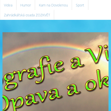
Videa
Humor
Kam na Dovolenou
Sport
Zahrádkářská osada ZOZKVĚT