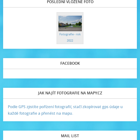
POSLEDNÍ VLOŽENÉ FOTO
Fotografie - rok
2022
FACEBOOK
JAK NAJÍT FOTOGRAFIE NA MAPY.CZ
Podle GPS zjistíte pořízení fotografií, stačí zkopírovat gps údaje u
každé fotografie a přenést na mapu.
MAIL LIST