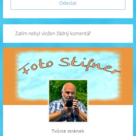
Zatím nebyl vložen žádný komentář
Tvůrce stránek