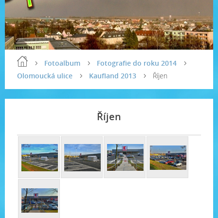
Fotoalbum
Fotografie do roku 2014
Olomoucká ulice
Kaufland 2013
Říjen
Říjen