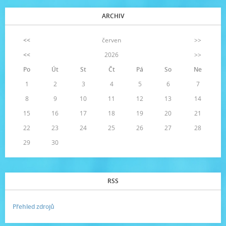
ARCHIV
<<
červen
>>
<<
2026
>>
Po
Út
St
Čt
Pá
So
Ne
1
2
3
4
5
6
7
8
9
10
11
12
13
14
15
16
17
18
19
20
21
22
23
24
25
26
27
28
29
30
RSS
Přehled zdrojů