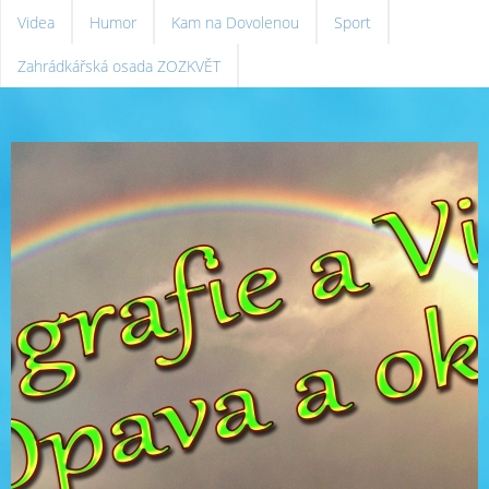
Videa
Humor
Kam na Dovolenou
Sport
Zahrádkářská osada ZOZKVĚT