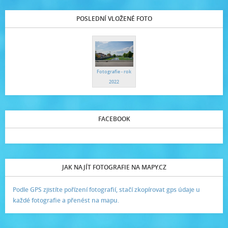
POSLEDNÍ VLOŽENÉ FOTO
Fotografie - rok
2022
FACEBOOK
JAK NAJÍT FOTOGRAFIE NA MAPY.CZ
Podle GPS zjistíte pořízení fotografií, stačí zkopírovat gps údaje u
každé fotografie a přenést na mapu.