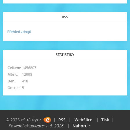
RSS
Přehled zdrojů
STATISTIKY
Celkem:
1456807
Měsíc:
12998
Den:
418
Online:
5
© 2026 eStránky.cz
|
RSS
|
WebSlice
|
Tisk
|
Poslední aktualizace: 1. 5. 2026
|
Nahoru ↑