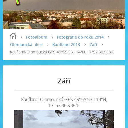
Fotoalbum
Fotografie do roku 2014
Olomoucká ulice
Kaufland 2013
Září
Kaufland-Olomoucká GPS 49°55'53.114"N, 17°52'30.938"E
Září
Kaufland-Olomoucká GPS 49°55'53.114"N,
17°52'30.938"E