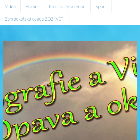
Videa
Humor
Kam na Dovolenou
Sport
Zahrádkářská osada ZOZKVĚT