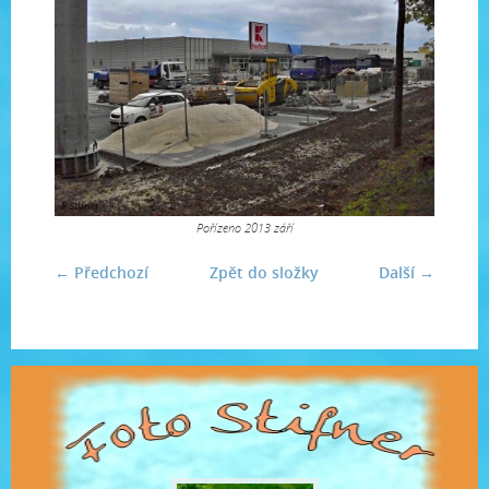
Pořízeno 2013 září
← Předchozí
Zpět do složky
Další →