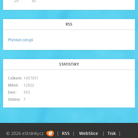
29
30
RSS
Přehled zdrojů
STATISTIKY
Celkem:
1457051
Měsíc:
12922
Den:
353
Online:
7
© 2026 eStránky.cz
|
RSS
|
WebSlice
|
Tisk
|