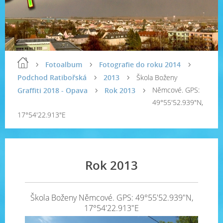
Fotoalbum
Fotografie do roku 2014
Podchod Ratibořská
2013
Škola Boženy
Němcové. GPS:
Graffiti 2018 - Opava
Rok 2013
49°55'52.939"N,
17°54'22.913"E
Rok 2013
Škola Boženy Němcové. GPS: 49°55'52.939"N,
17°54'22.913"E