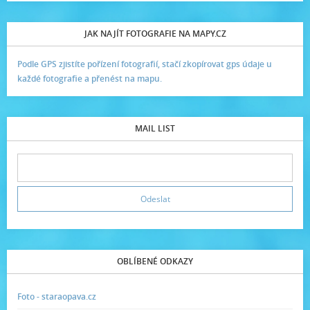
JAK NAJÍT FOTOGRAFIE NA MAPY.CZ
Podle GPS zjistíte pořízení fotografií, stačí zkopírovat gps údaje u
každé fotografie a přenést na mapu.
MAIL LIST
OBLÍBENÉ ODKAZY
Foto - staraopava.cz