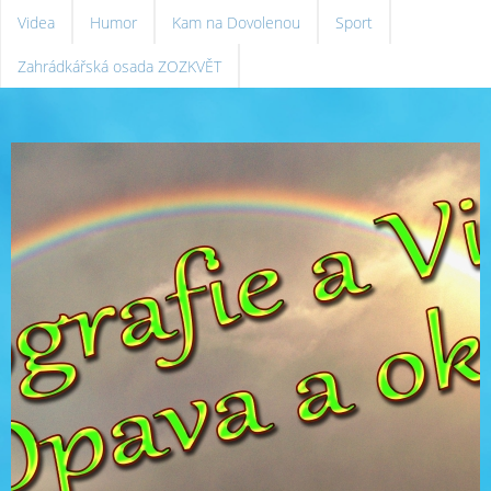
Videa
Humor
Kam na Dovolenou
Sport
Zahrádkářská osada ZOZKVĚT