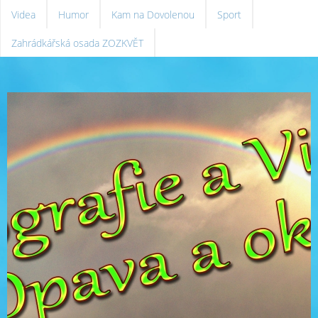
Videa
Humor
Kam na Dovolenou
Sport
Zahrádkářská osada ZOZKVĚT