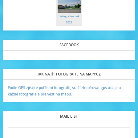
Fotografie - rok
2022
FACEBOOK
JAK NAJÍT FOTOGRAFIE NA MAPY.CZ
Podle GPS zjistíte pořízení fotografií, stačí zkopírovat gps údaje u
každé fotografie a přenést na mapu.
MAIL LIST