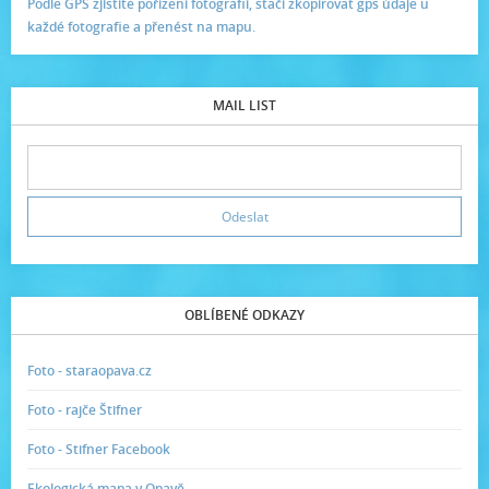
Podle GPS zjistíte pořízení fotografií, stačí zkopírovat gps údaje u
každé fotografie a přenést na mapu.
MAIL LIST
OBLÍBENÉ ODKAZY
Foto - staraopava.cz
Foto - rajče Štifner
Foto - Stifner Facebook
Ekologická mapa v Opavě