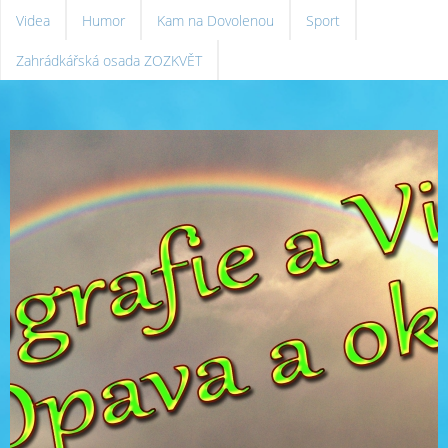
Videa
Humor
Kam na Dovolenou
Sport
Zahrádkářská osada ZOZKVĚT