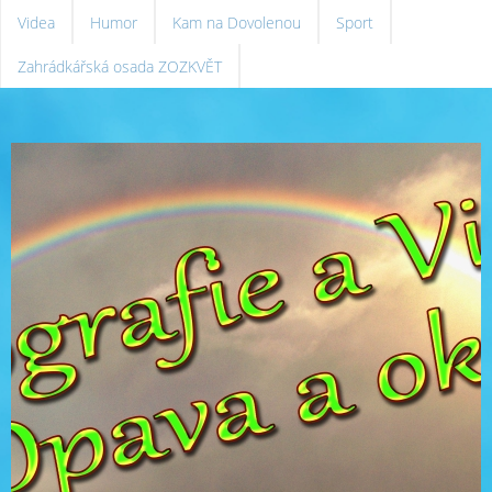
Videa
Humor
Kam na Dovolenou
Sport
Zahrádkářská osada ZOZKVĚT