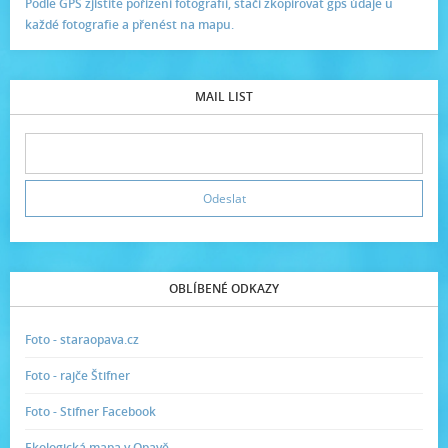
Podle GPS zjistíte pořízení fotografií, stačí zkopírovat gps údaje u
každé fotografie a přenést na mapu.
MAIL LIST
OBLÍBENÉ ODKAZY
Foto - staraopava.cz
Foto - rajče Štifner
Foto - Stifner Facebook
Ekologická mapa v Opavě