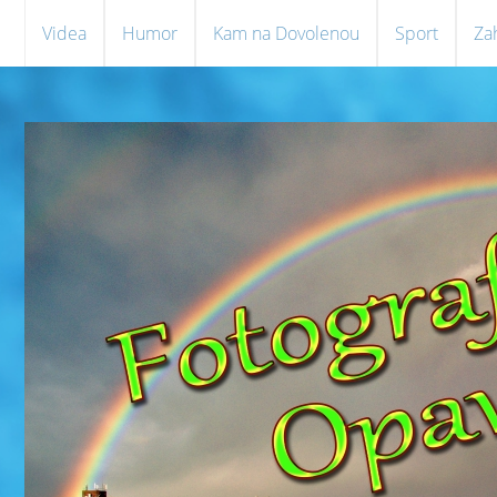
Videa
Humor
Kam na Dovolenou
Sport
Za