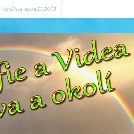
hrádkářská osada ZOZKVĚT