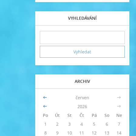
VYHLEDÁVÁNÍ
ARCHIV
<<
červen
>>
<<
2026
>>
Po
Út
St
Čt
Pá
So
Ne
1
2
3
4
5
6
7
8
9
10
11
12
13
14