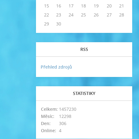
15
16
17
18
19
20
21
22
23
24
25
26
27
28
29
30
RSS
Přehled zdrojů
STATISTIKY
Celkem:
1457230
Měsíc:
12298
Den:
306
Online:
4