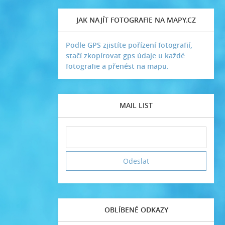
JAK NAJÍT FOTOGRAFIE NA MAPY.CZ
Podle GPS zjistíte pořízení fotografií,
stačí zkopírovat gps údaje u každé
fotografie a přenést na mapu.
MAIL LIST
OBLÍBENÉ ODKAZY