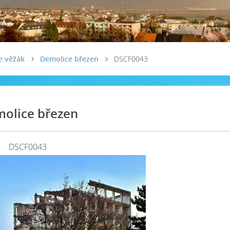
e věžák
Demolice březen
DSCF0043
olice březen
DSCF0043