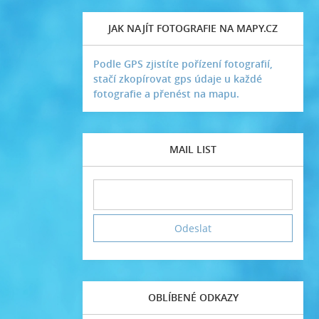
JAK NAJÍT FOTOGRAFIE NA MAPY.CZ
Podle GPS zjistíte pořízení fotografií,
stačí zkopírovat gps údaje u každé
fotografie a přenést na mapu.
MAIL LIST
OBLÍBENÉ ODKAZY