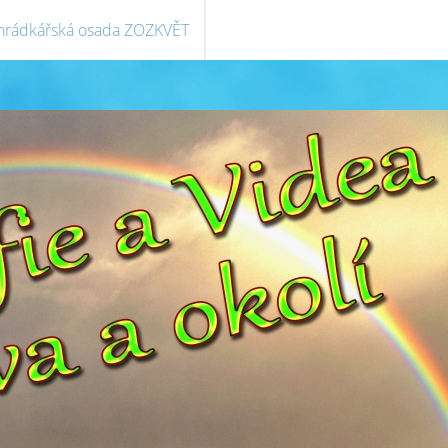
hrádkářská osada ZOZKVĚT