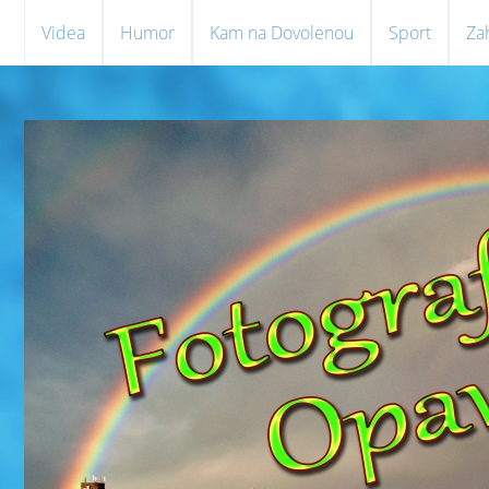
Videa
Humor
Kam na Dovolenou
Sport
Za