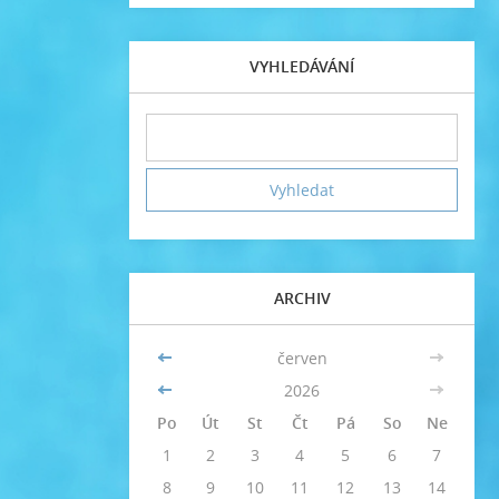
VYHLEDÁVÁNÍ
ARCHIV
<<
červen
>>
<<
2026
>>
Po
Út
St
Čt
Pá
So
Ne
1
2
3
4
5
6
7
8
9
10
11
12
13
14