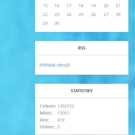
15
16
17
18
19
20
21
22
23
24
25
26
27
28
29
30
RSS
Přehled zdrojů
STATISTIKY
Celkem:
1456722
Měsíc:
13061
Den:
419
Online:
5