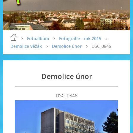
Fotoalbum
Fotografie - rok 2015
Demolice věžák
Demolice únor
DSC_0846
Demolice únor
DSC_0846