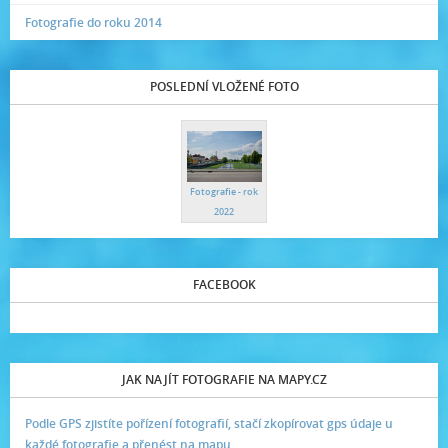
Fotografie do roku 2014
POSLEDNÍ VLOŽENÉ FOTO
Fotografie - rok
2022
FACEBOOK
JAK NAJÍT FOTOGRAFIE NA MAPY.CZ
Podle GPS zjistíte pořízení fotografií, stačí zkopírovat gps údaje u
každé fotografie a přenést na mapu.