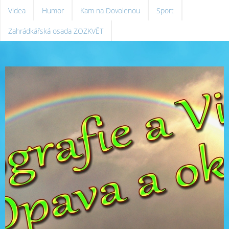
Videa
Humor
Kam na Dovolenou
Sport
Zahrádkářská osada ZOZKVĚT