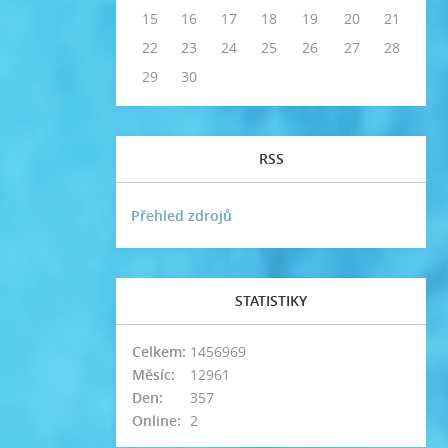
15
16
17
18
19
20
21
22
23
24
25
26
27
28
29
30
RSS
Přehled zdrojů
STATISTIKY
Celkem:
1456969
Měsíc:
12961
Den:
357
Online:
2