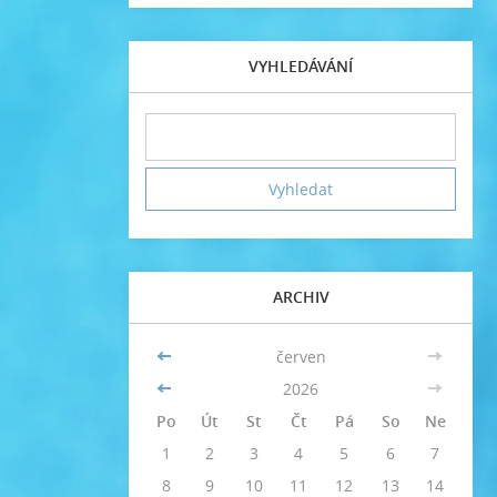
VYHLEDÁVÁNÍ
ARCHIV
<<
červen
>>
<<
2026
>>
Po
Út
St
Čt
Pá
So
Ne
1
2
3
4
5
6
7
8
9
10
11
12
13
14