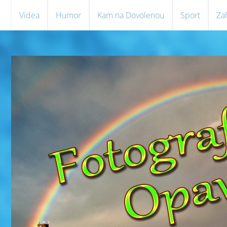
Videa
Humor
Kam na Dovolenou
Sport
Za