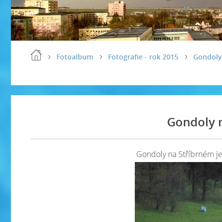
Fotoalbum
Fotografie - rok 2015
Gondoly
Gondoly n
Gondoly na Stříbrném j