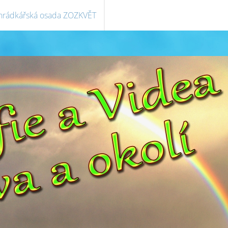
hrádkářská osada ZOZKVĚT