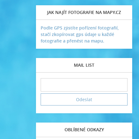
JAK NAJÍT FOTOGRAFIE NA MAPY.CZ
Podle GPS zjistíte pořízení fotografií,
stačí zkopírovat gps údaje u každé
fotografie a přenést na mapu.
MAIL LIST
OBLÍBENÉ ODKAZY