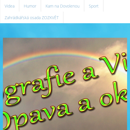
Videa
Humor
Kam na Dovolenou
Sport
Zahrádkářská osada ZOZKVĚT