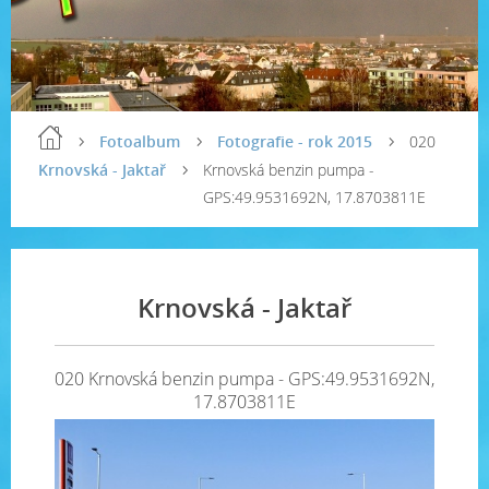
Fotoalbum
Fotografie - rok 2015
020
Krnovská - Jaktař
Krnovská benzin pumpa -
GPS:49.9531692N, 17.8703811E
Krnovská - Jaktař
020 Krnovská benzin pumpa - GPS:49.9531692N,
17.8703811E