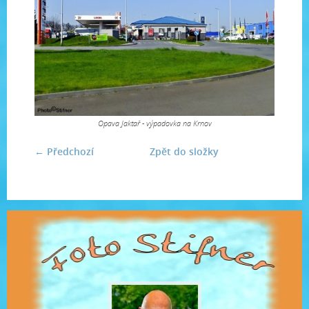
Opava Jaktař - výpadovka na Krnov
← Předchozí
Zpět do složky