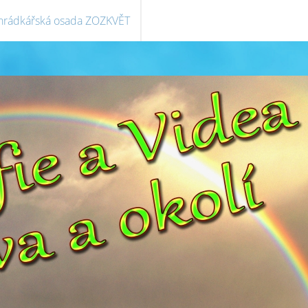
hrádkářská osada ZOZKVĚT