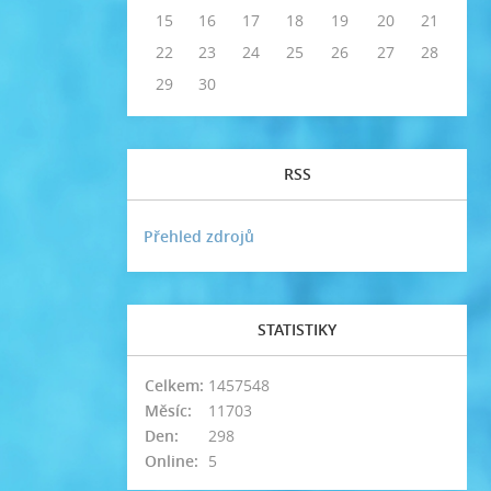
15
16
17
18
19
20
21
22
23
24
25
26
27
28
29
30
RSS
Přehled zdrojů
STATISTIKY
Celkem:
1457548
Měsíc:
11703
Den:
298
Online:
5