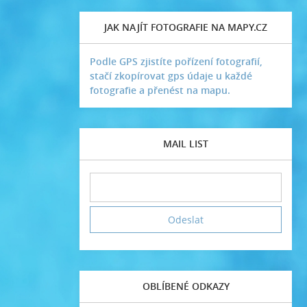
JAK NAJÍT FOTOGRAFIE NA MAPY.CZ
Podle GPS zjistíte pořízení fotografií,
stačí zkopírovat gps údaje u každé
fotografie a přenést na mapu.
MAIL LIST
OBLÍBENÉ ODKAZY