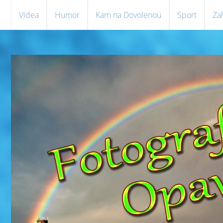
Videa
Humor
Kam na Dovolenou
Sport
Za