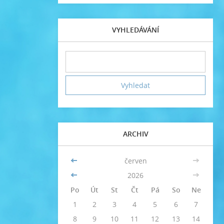
VYHLEDÁVÁNÍ
ARCHIV
<<
červen
>>
<<
2026
>>
Po
Út
St
Čt
Pá
So
Ne
1
2
3
4
5
6
7
8
9
10
11
12
13
14