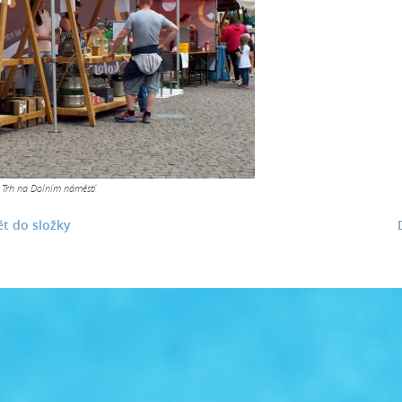
Trh na Dolním náměstí
t do složky