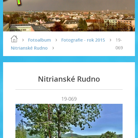
Fotoalbum
Fotografie - rok 2015
19-
069
Nitrianské Rudno
Nitrianské Rudno
19-069