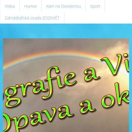
Videa
Humor
Kam na Dovolenou
Sport
Zahrádkářská osada ZOZKVĚT