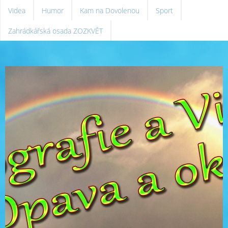
Videa
Humor
Kam na Dovolenou
Sport
Zahrádkářská osada ZOZKVĚT