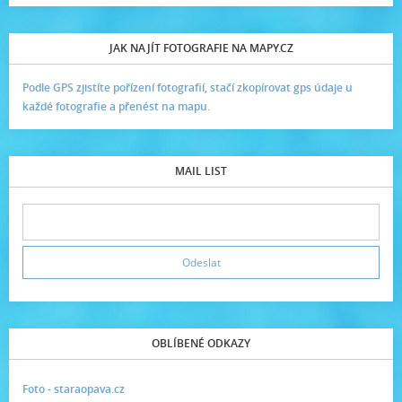
JAK NAJÍT FOTOGRAFIE NA MAPY.CZ
Podle GPS zjistíte pořízení fotografií, stačí zkopírovat gps údaje u
každé fotografie a přenést na mapu.
MAIL LIST
OBLÍBENÉ ODKAZY
Foto - staraopava.cz