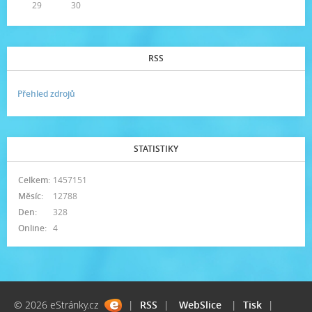
29
30
RSS
Přehled zdrojů
STATISTIKY
Celkem:
1457151
Měsíc:
12788
Den:
328
Online:
4
© 2026 eStránky.cz
|
RSS
|
WebSlice
|
Tisk
|