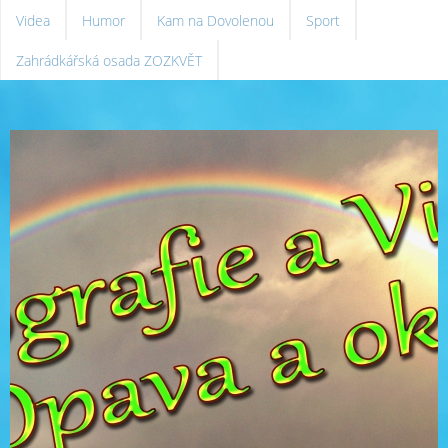
Videa
Humor
Kam na Dovolenou
Sport
Zahrádkářská osada ZOZKVĚT