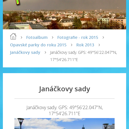
Fotoalbum
Fotografie - rok 2015
Opavské parky do roku 2015
Rok 2013
Janáčkovy sady
Janáčkovy sady. GPS: 49°56'22.047"N,
17°54'26.711"E
Janáčkovy sady
Janáčkovy sady. GPS: 49°56'22.047"N,
17°54'26.711"E