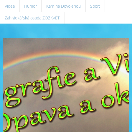
Videa
Humor
Kam na Dovolenou
Sport
Zahrádkářská osada ZOZKVĚT