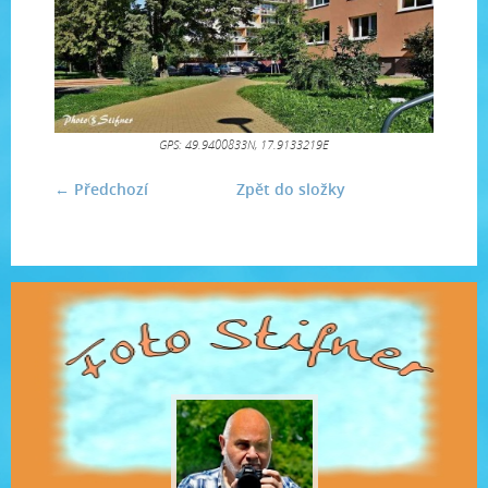
GPS: 49.9400833N, 17.9133219E
← Předchozí
Zpět do složky