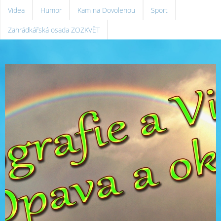
Videa
Humor
Kam na Dovolenou
Sport
Zahrádkářská osada ZOZKVĚT