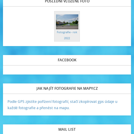
POSLEDNÍ VLOŽENÉ FOTO
Fotografie - rok
2022
FACEBOOK
JAK NAJÍT FOTOGRAFIE NA MAPY.CZ
Podle GPS zjistíte pořízení fotografií, stačí zkopírovat gps údaje u
každé fotografie a přenést na mapu.
MAIL LIST