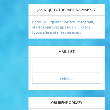
JAK NAJÍT FOTOGRAFIE NA MAPY.CZ
Podle GPS zjistíte pořízení fotografií,
stačí zkopírovat gps údaje u každé
fotografie a přenést na mapu.
MAIL LIST
OBLÍBENÉ ODKAZY