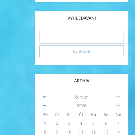
VYHLEDÁVÁNÍ
ARCHIV
<<
červen
>>
<<
2026
>>
Po
Út
St
Čt
Pá
So
Ne
1
2
3
4
5
6
7
8
9
10
11
12
13
14