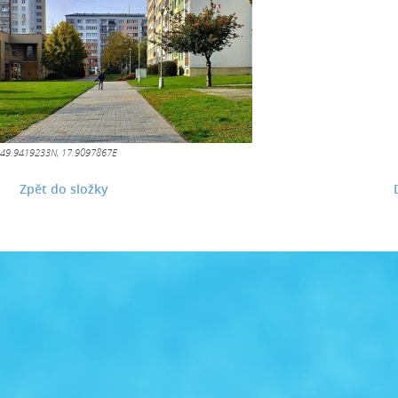
 49.9419233N, 17.9097867E
Zpět do složky