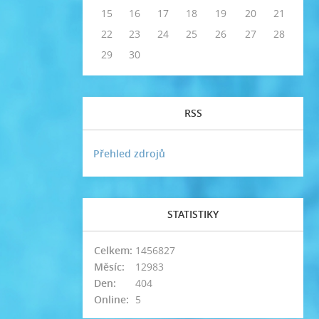
15
16
17
18
19
20
21
22
23
24
25
26
27
28
29
30
RSS
Přehled zdrojů
STATISTIKY
Celkem:
1456827
Měsíc:
12983
Den:
404
Online:
5