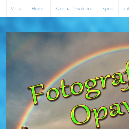
Videa
Humor
Kam na Dovolenou
Sport
Za