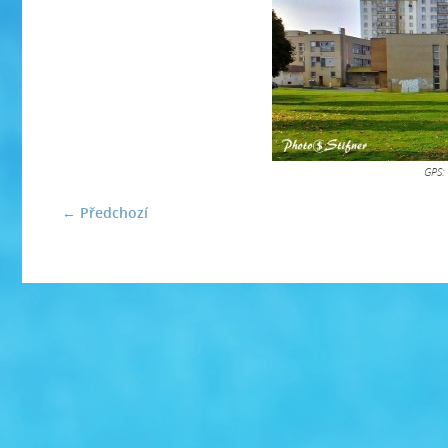
GPS:
← Předchozí