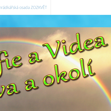
hrádkářská osada ZOZKVĚT