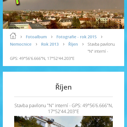
Fotoalbum
Fotografie - rok 2015
Nemocnice
Rok 2013
Říjen
Stavba pavilonu
"N" interní -
GPS: 49°56'6.666"N, 17°52'44.203"E
Říjen
Stavba pavilonu "N" interní - GPS: 49°56'6.666"N,
17°52'44.203"E