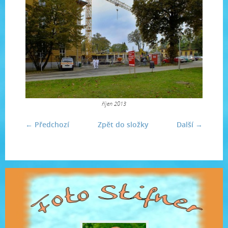
říjen 2013
← Předchozí
Zpět do složky
Další →