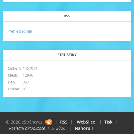
RSS
Přehled zdrojů
STATISTIKY
Celkem:
1457014
Měsíc:
12946
Den:
357
Online:
8
© 2026 eStránky.cz
|
RSS
|
WebSlice
|
Tisk
|
Poslední aktualizace: 1. 5. 2026
|
Nahoru ↑