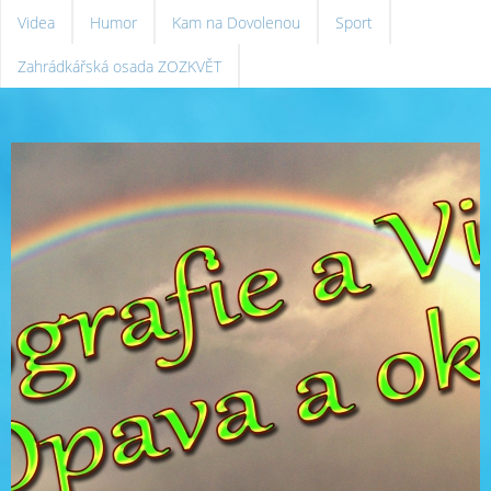
Videa
Humor
Kam na Dovolenou
Sport
Zahrádkářská osada ZOZKVĚT