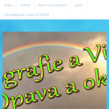
Videa
Humor
Kam na Dovolenou
Sport
Zahrádkářská osada ZOZKVĚT